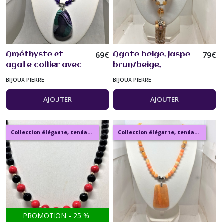
69
€
79
€
Améthyste et
Agate beige, jaspe
agate collier avec
brun/beige,
superbe pendentif
pendentif jaspe
BIJOUX PIERRE
BIJOUX PIERRE
violet/vert réglable
collier 50 cm Bijou
46/51 cm Bijou
femme
AJOUTER
AJOUTER
femme
Collection élégante, tendance, moderne, de bijoux en ambre, pierre, perles.
Collection élégante, tendance, moderne, de bijoux en ambre, pierre, perles.
PROMOTION
-
25
%