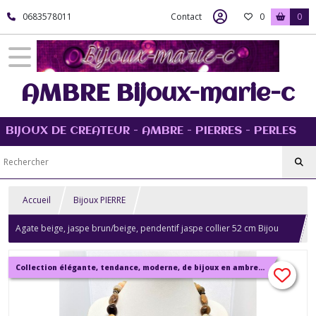
0683578011
Contact
0
0
AMBRE Bijoux-marie-c
BIJOUX DE CREATEUR - AMBRE - PIERRES - PERLES
Accueil
Bijoux PIERRE
Agate beige, jaspe brun/beige, pendentif jaspe collier 52 cm Bijou
femme
Collection élégante, tendance, moderne, de bijoux en ambre, pierre, perles.