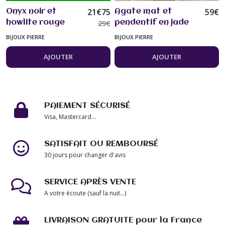
21
€
75
59
€
Onyx noir et
Agate mat et
howlite rouge
29
€
pendentif en jade
collier 48 cm
de Malaisie collier
BIJOUX PIERRE
BIJOUX PIERRE
perles 8mm Bijou
47 cm Bijou femme
femme
AJOUTER
AJOUTER
PAIEMENT SÉCURISÉ
Visa, Mastercard...
SATISFAIT OU REMBOURSÉ
30 jours pour changer d'avis
SERVICE APRÈS VENTE
A votre écoute (sauf la nuit...)
LIVRAISON GRATUITE pour la France