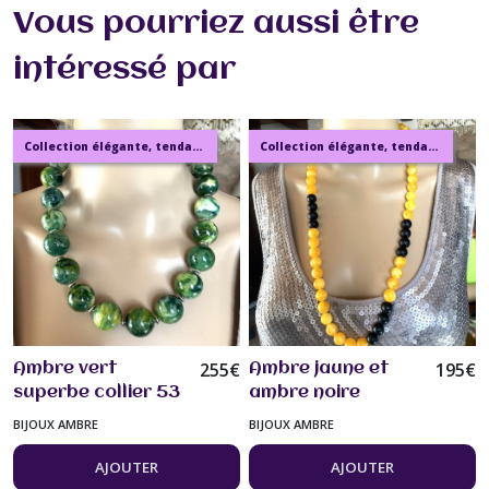
Vous pourriez aussi être
intéressé par
Collection élégante, tendance, moderne, de bijoux en ambre, pierre, perles.
Collection élégante, tendance, moderne, de bijoux en ambre, pierre, perles.
255
€
195
€
Ambre vert
Ambre jaune et
superbe collier 53
ambre noire
cm magnifique
collier/sautoir 74
BIJOUX AMBRE
BIJOUX AMBRE
perles de 20 mm
cm en ambre jaune
bijou femme
12mm et ambre
AJOUTER
AJOUTER
noire 12mm, bijou