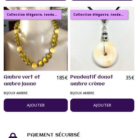
femme
Collection élégante, tendance, moderne, de bijoux en ambre, pierre, perles.
Collection élégante, tendance, moderne, de bijoux en ambre, pierre, perles.
185
€
35
€
Ambre vert et
Pendentif donut
ambre jaune
ambre crème
collier 49 cm
marbré jaune sur
BIJOUX AMBRE
BIJOUX AMBRE
perles de 14 mm
collier cordon
bijou femme
coton ciré noir
AJOUTER
AJOUTER
45/50 cm bijou
femme homme
PAIEMENT SÉCURISÉ