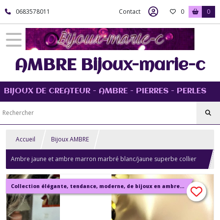
0683578011
Contact
0
0
AMBRE Bijoux-marie-c
BIJOUX DE CREATEUR - AMBRE - PIERRES - PERLES
Accueil
Bijoux AMBRE
Ambre jaune et ambre marron marbré blanc/jaune superbe collier
56 cm perles de 18mm bijou femme
Collection élégante, tendance, moderne, de bijoux en ambre, pierre, perles.