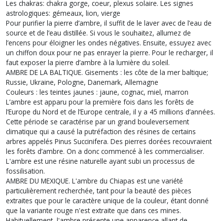
Les chakras: chakra gorge, coeur, plexus solaire. Les signes
astrologiques: gémeaux, lion, vierge
Pour purifier la pierre d’ambre, il suffit de le laver avec de l’eau de
source et de l’eau distillée. Si vous le souhaitez, allumez de
l’encens pour éloigner les ondes négatives. Ensuite, essuyez avec
un chiffon doux pour ne pas enrayer la pierre. Pour le recharger, il
faut exposer la pierre d’ambre à la lumière du soleil.
AMBRE DE LA BALTIQUE. Gisements : les côte de la mer baltique;
Russie, Ukraine, Pologne, Danemark, Allemagne
Couleurs : les teintes jaunes : jaune, cognac, miel, marron
L’ambre est apparu pour la première fois dans les forêts de
l’Europe du Nord et de l’Europe centrale, il y a 45 millions d’années.
Cette période se caractérise par un grand bouleversement
climatique qui a causé la putréfaction des résines de certains
arbres appelés Pinus Succinifera. Des pierres dorées recouvraient
les forêts d’ambre. On a donc commencé à les commercialiser.
L'ambre est une résine naturelle ayant subi un processus de
fossilisation.
AMBRE DU MEXIQUE. L'ambre du Chiapas est une variété
particulièrement recherchée, tant pour la beauté des pièces
extraites que pour le caractère unique de la couleur, étant donné
que la variante rouge n'est extraite que dans ces mines.
Habituellement, l'ambre présente une apparence allant de