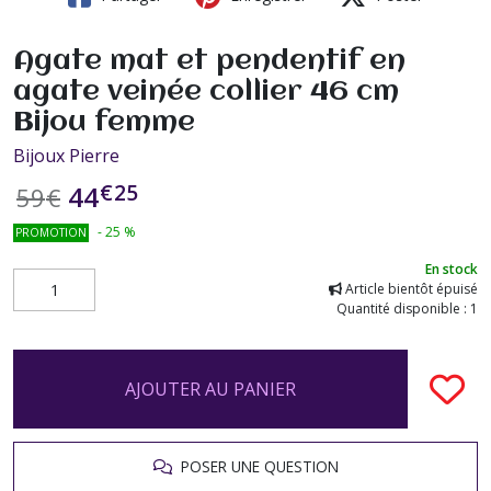
Agate mat et pendentif en
agate veinée collier 46 cm
Bijou femme
Bijoux Pierre
€
25
44
59
€
-
25
%
PROMOTION
En stock
Article bientôt épuisé
Quantité disponible : 1
AJOUTER AU PANIER
POSER UNE QUESTION