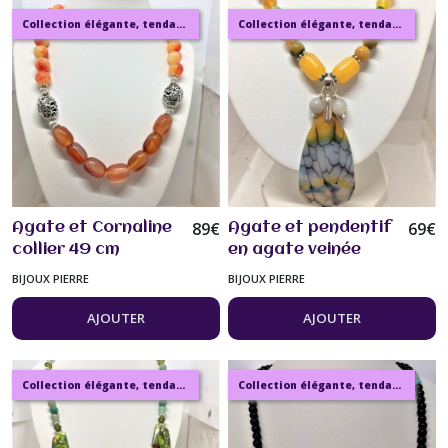
Collection élégante, tendance, moderne, de bijoux en ambre, pierre, perles.
Collection élégante, tendance, moderne, de bijoux en ambre, pierre, perles.
89
€
69
€
Agate et Cornaline
Agate et pendentif
collier 49 cm
en agate veinée
grosses perles
collier 50 cm Bijou
BIJOUX PIERRE
BIJOUX PIERRE
ovales et rondes et
femme
argent tibétain
AJOUTER
AJOUTER
Bijou femme
Collection élégante, tendance, moderne, de bijoux en ambre, pierre, perles.
Collection élégante, tendance, moderne, de bijoux en ambre, pierre, perles.