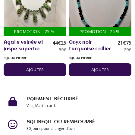
PROMOTION
-
25
%
PROMOTION
-
25
%
44
€
25
21
€
75
Agate veinée et
Onyx noir
jaspe superbe
59
€
turquoise collier
29
€
collier 50 cm
50cm pierre
BIJOUX PIERRE
BIJOUX PIERRE
avec grandes
semi-précieuse
pierres plates à
bijou homme
AJOUTER
AJOUTER
la base très
femme
original bijou
femme
PAIEMENT SÉCURISÉ
Visa, Mastercard...
SATISFAIT OU REMBOURSÉ
30 jours pour changer d'avis