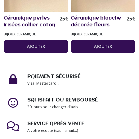
25
€
25
€
Céramique perles
Céramique blanche
irisées collier coton
décorée fleurs
noir 44/49 cm bijou
bleues collier coton
BIJOUX CERAMIQUE
BIJOUX CERAMIQUE
femme
noir 44/49 cm Bijou
femme
AJOUTER
AJOUTER
PAIEMENT SÉCURISÉ
Visa, Mastercard...
SATISFAIT OU REMBOURSÉ
30 jours pour changer d'avis
SERVICE APRÈS VENTE
A votre écoute (sauf la nuit...)