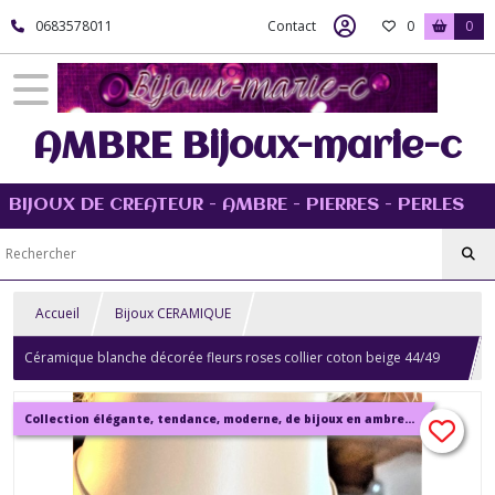
0683578011
Contact
0
0
AMBRE Bijoux-marie-c
BIJOUX DE CREATEUR - AMBRE - PIERRES - PERLES
Accueil
Bijoux CERAMIQUE
Céramique blanche décorée fleurs roses collier coton beige 44/49
cm Bijou femme
Collection élégante, tendance, moderne, de bijoux en ambre, pierre, perles.