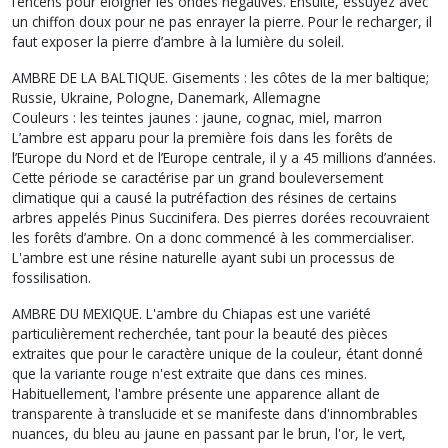
l’encens pour éloigner les ondes négatives. Ensuite, essuyez avec
un chiffon doux pour ne pas enrayer la pierre. Pour le recharger, il
faut exposer la pierre d’ambre à la lumière du soleil.
AMBRE DE LA BALTIQUE. Gisements : les côtes de la mer baltique;
Russie, Ukraine, Pologne, Danemark, Allemagne
Couleurs : les teintes jaunes : jaune, cognac, miel, marron
L’ambre est apparu pour la première fois dans les forêts de
l’Europe du Nord et de l’Europe centrale, il y a 45 millions d’années.
Cette période se caractérise par un grand bouleversement
climatique qui a causé la putréfaction des résines de certains
arbres appelés Pinus Succinifera. Des pierres dorées recouvraient
les forêts d’ambre. On a donc commencé à les commercialiser.
L'ambre est une résine naturelle ayant subi un processus de
fossilisation.
AMBRE DU MEXIQUE. L'ambre du Chiapas est une variété
particulièrement recherchée, tant pour la beauté des pièces
extraites que pour le caractère unique de la couleur, étant donné
que la variante rouge n'est extraite que dans ces mines.
Habituellement, l'ambre présente une apparence allant de
transparente à translucide et se manifeste dans d'innombrables
nuances, du bleu au jaune en passant par le brun, l'or, le vert,