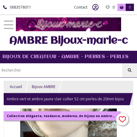
0683578011
Contact
0
0
AMBRE Bijoux-marie-c
BIJOUX DE CREATEUR - AMBRE - PIERRES - PERLES
Accueil
Bijoux AMBRE
Ambre vert et ambre jaune clair collier 52 cm perles de 20mm bijou
femme
Collection élégante, tendance, moderne, de bijoux en ambre, pierre, perles.