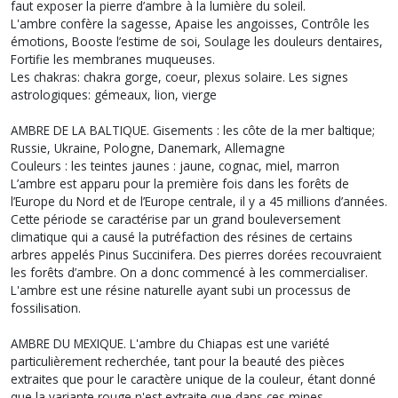
faut exposer la pierre d’ambre à la lumière du soleil.
L'ambre confère la sagesse, Apaise les angoisses, Contrôle les
émotions, Booste l’estime de soi, Soulage les douleurs dentaires,
Fortifie les membranes muqueuses.
Les chakras: chakra gorge, coeur, plexus solaire. Les signes
astrologiques: gémeaux, lion, vierge
AMBRE DE LA BALTIQUE. Gisements : les côte de la mer baltique;
Russie, Ukraine, Pologne, Danemark, Allemagne
Couleurs : les teintes jaunes : jaune, cognac, miel, marron
L’ambre est apparu pour la première fois dans les forêts de
l’Europe du Nord et de l’Europe centrale, il y a 45 millions d’années.
Cette période se caractérise par un grand bouleversement
climatique qui a causé la putréfaction des résines de certains
arbres appelés Pinus Succinifera. Des pierres dorées recouvraient
les forêts d’ambre. On a donc commencé à les commercialiser.
L'ambre est une résine naturelle ayant subi un processus de
fossilisation.
AMBRE DU MEXIQUE. L'ambre du Chiapas est une variété
particulièrement recherchée, tant pour la beauté des pièces
extraites que pour le caractère unique de la couleur, étant donné
que la variante rouge n'est extraite que dans ces mines.