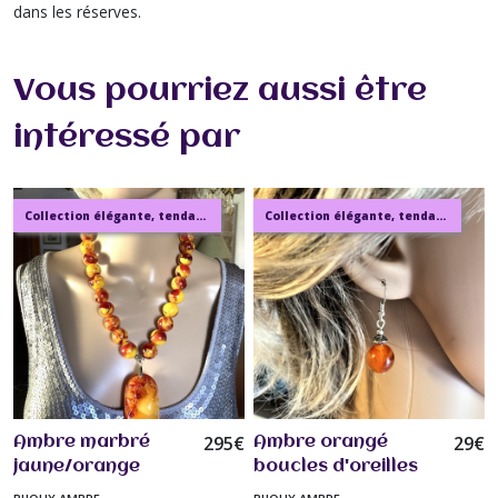
dans les réserves.
Vous pourriez aussi être
intéressé par
Collection élégante, tendance, moderne, de bijoux en ambre, pierre, perles.
Collection élégante, tendance, moderne, de bijoux en ambre, pierre, perles.
295
€
29
€
Ambre marbré
Ambre orangé
jaune/orange
boucles d'oreilles
superbe collier 54
perles 12mm