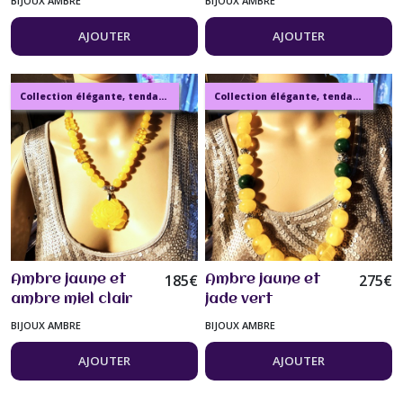
BIJOUX AMBRE
BIJOUX AMBRE
cm grosses perles
d'ambre orangé.
gros pendentif
bijou Femme
AJOUTER
AJOUTER
sculpté, bijou
femme
Collection élégante, tendance, moderne, de bijoux en ambre, pierre, perles.
Collection élégante, tendance, moderne, de bijoux en ambre, pierre, perles.
185
€
275
€
Ambre jaune et
Ambre jaune et
ambre miel clair
jade vert
très beau collier
collier/sautoir de
BIJOUX AMBRE
BIJOUX AMBRE
51 cm grosses
72 cm grosses
perles pendentif
perles Bijou femme
AJOUTER
AJOUTER
sculpté bijou
femme