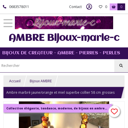
0683578011
Contact
0
0
AMBRE Bijoux-marie-c
BIJOUX DE CREATEUR - AMBRE - PIERRES - PERLES
Accueil
Bijoux AMBRE
Ambre marbré jaune/orange et miel superbe collier 58 cm grosses
perles rondes gros pendentif sculpté, bijou femme
Collection élégante, tendance, moderne, de bijoux en ambre, pierre, perles.