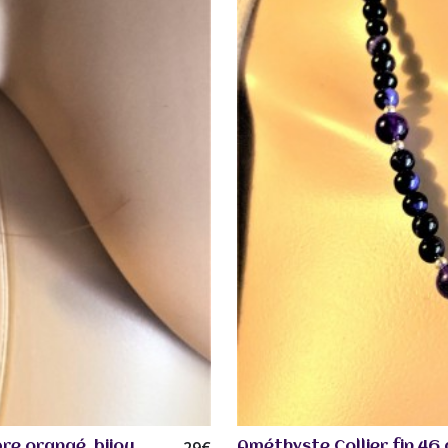
re orangé. bijou
Améthyste Collier fin 46 