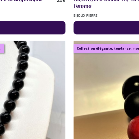
29
€
femme
BIJOUX PIERRE
.
Collection élégante, tendance, mode