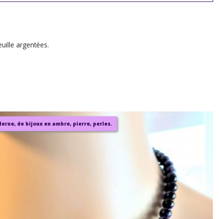
uille argentées.
rne, de bijoux en ambre, pierre, perles.