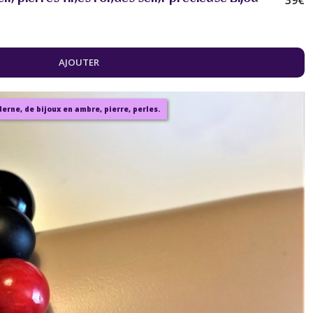
39
€
AJOUTER
rne, de bijoux en ambre, pierre, perles.