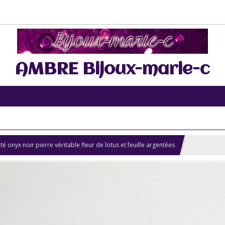
AMBRE Bijoux-marie-c
onyx noir pierre véritable fleur de lotus et feuille argentées