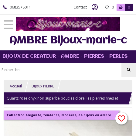
0683578011
Contact
0
0
AMBRE Bijoux-marie-c
BIJOUX DE CREATEUR - AMBRE - PIERRES - PERLES
Accueil
Bijoux PIERRE
Quartz rose onyx noir superbe boucles d'oreilles pierres fines et
argent 925 plaqué Bijou femme.
Collection élégante, tendance, moderne, de bijoux en ambre, pierre, perles.