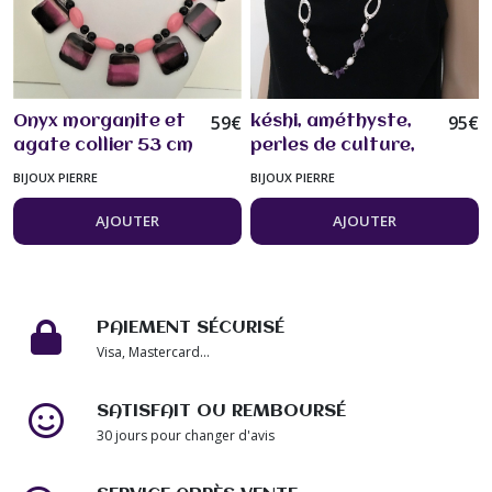
59
€
95
€
Onyx morganite et
késhi, améthyste,
agate collier 53 cm
perles de culture,
pierres fines
argent, Superbe !
BIJOUX PIERRE
BIJOUX PIERRE
véritables superbe
sautoir collier long
bijou femme.
88cm bijou femme
AJOUTER
AJOUTER
PAIEMENT SÉCURISÉ
Visa, Mastercard...
SATISFAIT OU REMBOURSÉ
30 jours pour changer d'avis