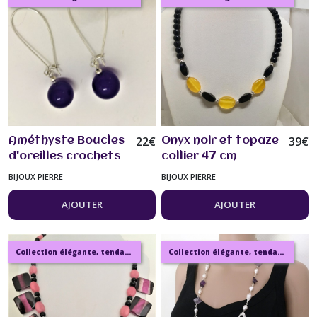
22
€
39
€
Améthyste Boucles
Onyx noir et topaze
d'oreilles crochets
collier 47 cm
longs argent Bijou
pierres fines bijou
BIJOUX PIERRE
BIJOUX PIERRE
femme.
femme
AJOUTER
AJOUTER
Collection élégante, tendance, moderne, de bijoux en ambre, pierre, perles.
Collection élégante, tendance, moderne, de bijoux en ambre, pierre, perles.