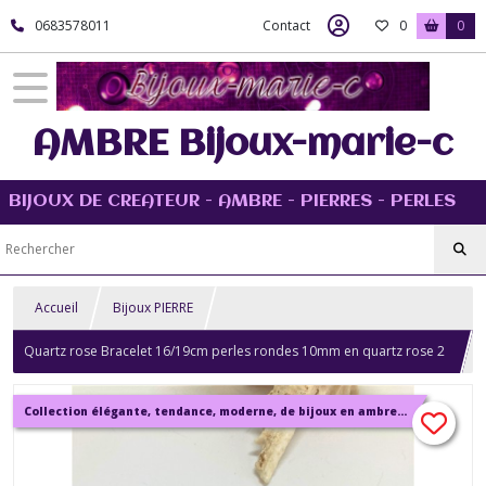
0683578011
Contact
0
0
AMBRE Bijoux-marie-c
BIJOUX DE CREATEUR - AMBRE - PIERRES - PERLES
Accueil
Bijoux PIERRE
Quartz rose Bracelet 16/19cm perles rondes 10mm en quartz rose 2
perles ovales plates et 1 perle ovale longue en agate bijou femme
Collection élégante, tendance, moderne, de bijoux en ambre, pierre, perles.