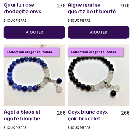
27
€
97
€
Quartz rose
Aigue marine
rhodonite onyx
quartz brut bleuté
Blanc superbe
irisé apatite collier
BIJOUX PIERRE
BIJOUX PIERRE
bracelet tendance
55cm, pierres fines
16 à 19 cm pierres
veritables collier
AJOUTER
AJOUTER
fines 8mm et
Bijou femme
argent tibétain
bijou femme
Collection élégante, tendance, moderne, de bijoux en ambre, pierre, perles.
Collection élégante, tendance, moderne, de bijoux en ambre, pierre, perles.
26
€
26
€
Agate bleue et
Onyx blanc onyx
agate blanche
noir bracelet
Bracelet tendance
tendance de 16 à 19
BIJOUX PIERRE
BIJOUX PIERRE
de 16 à 19 cm
cm perles de 8mm