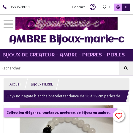
0683578011
Contact
0
0
AMBRE Bijoux-marie-c
BIJOUX DE CREATEUR - AMBRE - PIERRES - PERLES
Accueil
Bijoux PIERRE
Onyx noir agate blanche bracelet tendance de 16 à 19 cm perles de
8mm avec breloques bijou femme
Collection élégante, tendance, moderne, de bijoux en ambre, pierre, perles.