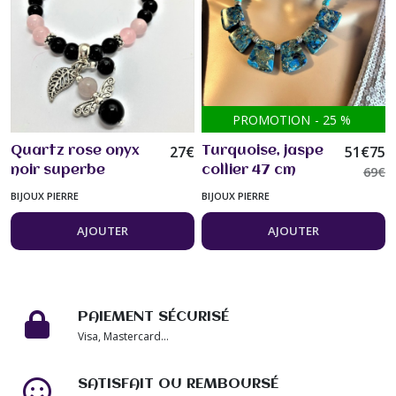
PROMOTION
-
25
%
27
€
51
€
75
Quartz rose onyx
Turquoise, jaspe
noir superbe
collier 47 cm
69
€
bracelet tendance
turquoise rondes
BIJOUX PIERRE
BIJOUX PIERRE
de 16 à 19cm
8 mm 6 pièces en
pierres fines perles
jaspe à la base
AJOUTER
AJOUTER
8mm jolies
Bijou femme
breloques bijou
femme
PAIEMENT SÉCURISÉ
Visa, Mastercard...
SATISFAIT OU REMBOURSÉ