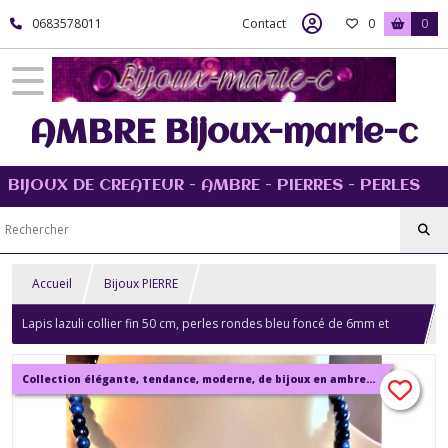
0683578011
Contact
0
0
AMBRE Bijoux-marie-c
BIJOUX DE CREATEUR - AMBRE - PIERRES - PERLES
Accueil
Bijoux PIERRE
Lapis lazuli collier fin 50 cm, perles rondes bleu foncé de 6mm et
perles plates carrées bijou femme.
Collection élégante, tendance, moderne, de bijoux en ambre, pierre, perles.