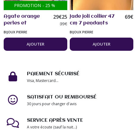
PROMOTION
-
25
%
29
€
25
69
€
Agate orange
Jade joli collier 47
perles et
39
€
cm 7 pendants
pendentif en
perles jade de
BIJOUX PIERRE
BIJOUX PIERRE
agate collier 47
12mm à la base
cm bijou femme
bijou femme
AJOUTER
AJOUTER
PAIEMENT SÉCURISÉ
Visa, Mastercard...
SATISFAIT OU REMBOURSÉ
30 jours pour changer d'avis
SERVICE APRÈS VENTE
A votre écoute (sauf la nuit...)