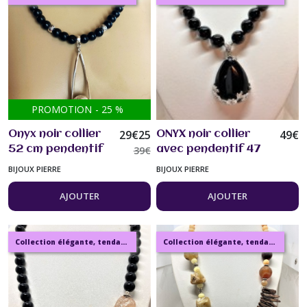
PROMOTION
-
25
%
29
€
25
49
€
Onyx noir collier
ONYX noir collier
52 cm pendentif
39
€
avec pendentif 47
argent plaqué
cm, perles rondes
BIJOUX PIERRE
BIJOUX PIERRE
pierre semi-
10mm bijou femme
précieuse bijou
AJOUTER
AJOUTER
femme
Collection élégante, tendance, moderne, de bijoux en ambre, pierre, perles.
Collection élégante, tendance, moderne, de bijoux en ambre, pierre, perles.