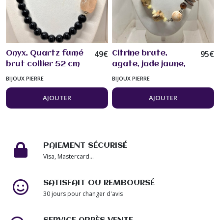
49
€
95
€
Onyx, Quartz fumé
Citrine brute,
brut collier 52 cm
agate, jade jaune,
pierres fines bijou
késhi branc, COLLIER
BIJOUX PIERRE
BIJOUX PIERRE
femme
53cm bijou femme
AJOUTER
AJOUTER
PAIEMENT SÉCURISÉ
Visa, Mastercard...
SATISFAIT OU REMBOURSÉ
30 jours pour changer d'avis