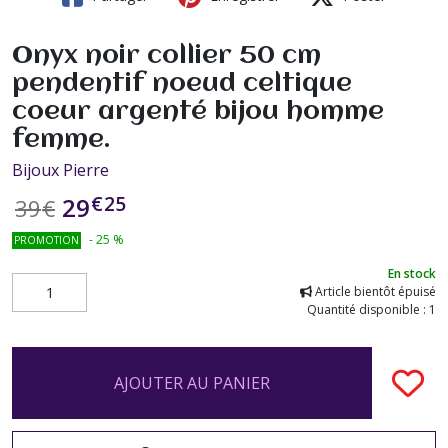
Onyx noir collier 50 cm
pendentif noeud celtique
coeur argenté bijou homme
femme.
Bijoux Pierre
€
25
29
39
€
-
25
%
PROMOTION
En stock
Article bientôt épuisé
Quantité disponible : 1
AJOUTER AU PANIER