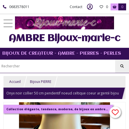
0683578011
Contact
0
0
AMBRE Bijoux-marie-c
BIJOUX DE CREATEUR - AMBRE - PIERRES - PERLES
Accueil
Bijoux PIERRE
Onyx noir collier 50 cm pendentif noeud celtique coeur argenté bijou
homme femme.
Collection élégante, tendance, moderne, de bijoux en ambre, pierre, perles.