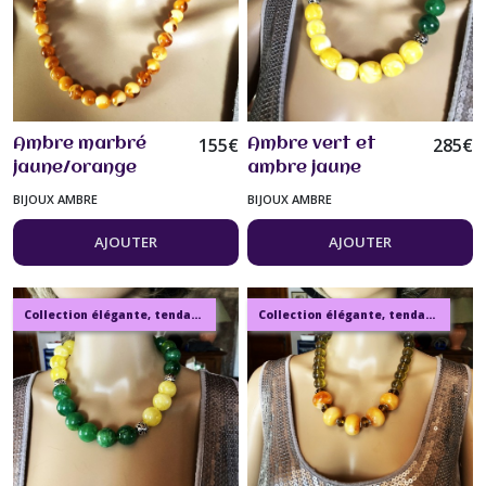
155
€
285
€
Ambre marbré
Ambre vert et
jaune/orange
ambre jaune
collier classique
superbe collier 57
BIJOUX AMBRE
BIJOUX AMBRE
50 cm perles
cm grosses perles
rondes de 10mm
de 20mm bijou
AJOUTER
AJOUTER
bijou femme
femme
Collection élégante, tendance, moderne, de bijoux en ambre, pierre, perles.
Collection élégante, tendance, moderne, de bijoux en ambre, pierre, perles.