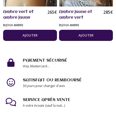
265
€
285
€
Ambre vert et
Ambre jaune et
ambre jaune
ambre vert
superbe collier 51
superbe collier 55
BIJOUX AMBRE
BIJOUX AMBRE
cm grosses perles
cm grosses perles
bijou femme
de 23mm et perles
AJOUTER
AJOUTER
de 16mm bijou
femme
PAIEMENT SÉCURISÉ
Visa, Mastercard...
SATISFAIT OU REMBOURSÉ
30 jours pour changer d'avis
SERVICE APRÈS VENTE
A votre écoute (sauf la nuit...)