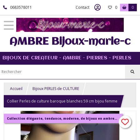
0683578011
Contact
0
0
AMBRE Bijoux-marie-c
BIJOUX DE CREATEUR - AMBRE - PIERRES - PERLES
Accueil
Bijoux PERLES de CULTURE
Collier Perles de culture baroque blanches 59 cm bijou femme
Collection élégante, tendance, moderne, de bijoux en ambre, pierre, perles.