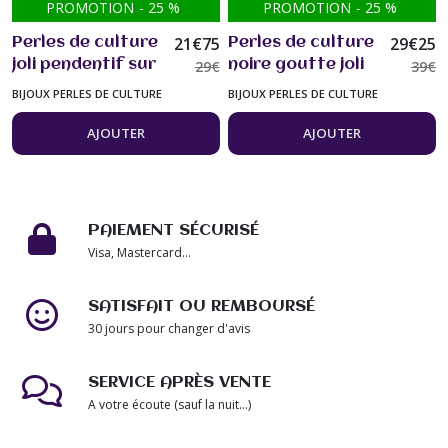
PROMOTION
-
25
%
PROMOTION
-
25
%
21
€
75
29
€
25
Perles de culture
Perles de culture
joli pendentif sur
29
€
noire goutte joli
39
€
collier chaîne
pendentif sur
BIJOUX PERLES DE CULTURE
BIJOUX PERLES DE CULTURE
Argent 925
collier chaîne
plaqué bijou
serpent Argent
AJOUTER
AJOUTER
femme
plaqué 925 bijou
femme
PAIEMENT SÉCURISÉ
Visa, Mastercard...
SATISFAIT OU REMBOURSÉ
30 jours pour changer d'avis
SERVICE APRÈS VENTE
A votre écoute (sauf la nuit...)