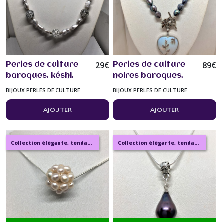
29
€
89
€
Perles de culture
Perles de culture
baroques, késhi,
noires baroques,
Collier 50/55 cm
pendentif pierre de
BIJOUX PERLES DE CULTURE
BIJOUX PERLES DE CULTURE
perles de culture
lune fermoir feuille
gris clair et jolies
à la base 47 cm
AJOUTER
AJOUTER
perles givrées bijou
Bijou femme.
femme
Collection élégante, tendance, moderne, de bijoux en ambre, pierre, perles.
Collection élégante, tendance, moderne, de bijoux en ambre, pierre, perles.