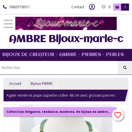
0683578011
Contact
0
0
AMBRE Bijoux-marie-c
BIJOUX DE CREATEUR - AMBRE - PIERRES - PERLES
Accueil
Bijoux PIERRE
Agate veinée et jaspe superbe collier 48 cm avec grosses pierres
plates à la base très original Bijou femme.
Collection élégante, tendance, moderne, de bijoux en ambre, pierre, perles.