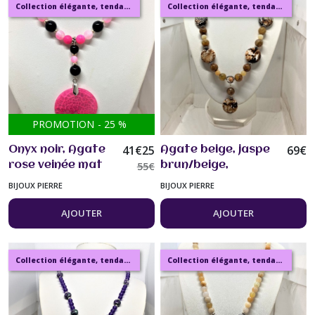
Collection élégante, tendance, moderne, de bijoux en ambre, pierre, perles.
Collection élégante, tendance, moderne, de bijoux en ambre, pierre, perles.
PROMOTION
-
25
%
41
€
25
69
€
Onyx noir, Agate
Agate beige, jaspe
rose veinée mat
55
€
brun/beige,
pendentif rond
pendentif jaspe
BIJOUX PIERRE
BIJOUX PIERRE
plat collier long
collier 52 cm Bijou
58 cm, Bijou
femme
AJOUTER
AJOUTER
femme
Collection élégante, tendance, moderne, de bijoux en ambre, pierre, perles.
Collection élégante, tendance, moderne, de bijoux en ambre, pierre, perles.