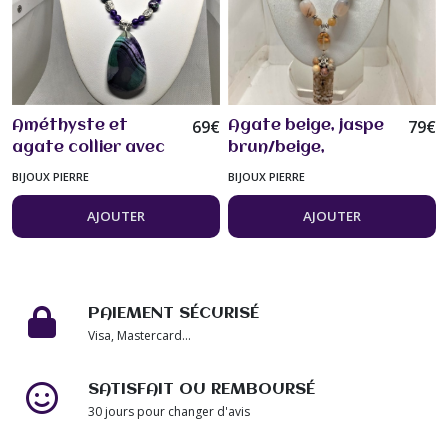
69
€
79
€
Améthyste et
Agate beige, jaspe
agate collier avec
brun/beige,
superbe pendentif
pendentif jaspe
BIJOUX PIERRE
BIJOUX PIERRE
violet/vert réglable
collier 50 cm Bijou
46/51 cm Bijou
femme
AJOUTER
AJOUTER
femme
PAIEMENT SÉCURISÉ
Visa, Mastercard...
SATISFAIT OU REMBOURSÉ
30 jours pour changer d'avis