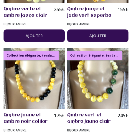
255
€
155
€
Ambre verte et
Ambre jaune et
ambre jaune clair
jade vert superbe
collier 53 cm
collier 49 cm
BIJOUX AMBRE
BIJOUX AMBRE
perles de 20mm
grosses perles de
bijou femme
16mm à la base
AJOUTER
AJOUTER
bijou femme
Collection élégante, tendance, moderne, de bijoux en ambre, pierre, perles.
Collection élégante, tendance, moderne, de bijoux en ambre, pierre, perles.
175
€
245
€
Ambre jaune et
Ambre vert et
ambre noir collier
ambre jaune clair
50 cm en ambre
collier 52 cm
BIJOUX AMBRE
BIJOUX AMBRE