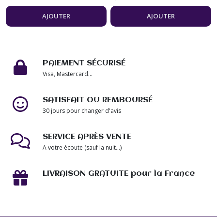
jaune 14mm et
perles de 20mm
ambre noir 14mm,
bijou femme
AJOUTER
AJOUTER
bijou femme
PAIEMENT SÉCURISÉ
Visa, Mastercard...
SATISFAIT OU REMBOURSÉ
30 jours pour changer d'avis
SERVICE APRÈS VENTE
A votre écoute (sauf la nuit...)
LIVRAISON GRATUITE pour la France