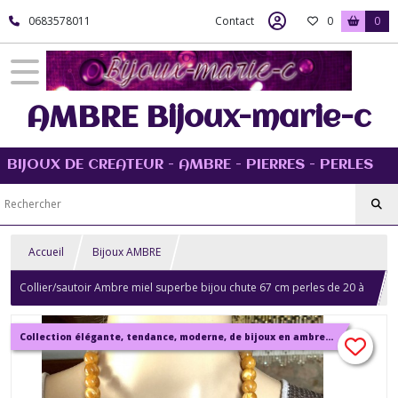
0683578011
Contact
0
0
AMBRE Bijoux-marie-c
BIJOUX DE CREATEUR - AMBRE - PIERRES - PERLES
Accueil
Bijoux AMBRE
Collier/sautoir Ambre miel superbe bijou chute 67 cm perles de 20 à
10mm Bijou femme
Collection élégante, tendance, moderne, de bijoux en ambre, pierre, perles.