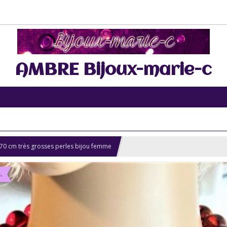
AMBRE Bijoux-marie-c
 70 cm très grosses perles bijou femme
.