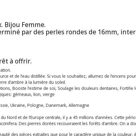
x. Bijou Femme.
erminé par des perles rondes de 16mm, interc
t à offrir.
sation.
 source et de l’eau distillée. Si vous le souhaitez, allumez de l’encens 
erre d’ambre à la lumière du soleil.
tions, Booste l’estime de soi, Soulage les douleurs dentaires, Forti
giques: gémeaux, lion, vierge
ussie, Ukraine, Pologne, Danemark, Allemagne
du Nord et de l’Europe centrale, il y a 45 millions d’années. Cette pér
Succinifera. Des pierres dorées recouvraient les forêts d’ambre. On a 
uté des pièces extraites que pour le caractère unique de la couleur, 