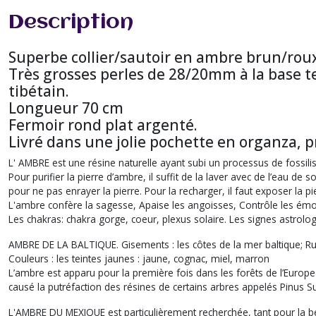
Description
Superbe collier/sautoir en ambre brun/rou
Très grosses perles de 28/20mm à la base t
tibétain.
Longueur 70 cm
Fermoir rond plat argenté.
Livré dans une jolie pochette en organza, prê
L' AMBRE est une résine naturelle ayant subi un processus de fossili
Pour purifier la pierre d’ambre, il suffit de la laver avec de l’eau de
pour ne pas enrayer la pierre. Pour la recharger, il faut exposer la pi
L'ambre confère la sagesse, Apaise les angoisses, Contrôle les émo
Les chakras: chakra gorge, coeur, plexus solaire. Les signes astrolo
AMBRE DE LA BALTIQUE. Gisements : les côtes de la mer baltique; R
Couleurs : les teintes jaunes : jaune, cognac, miel, marron
L’ambre est apparu pour la première fois dans les forêts de l’Europe 
causé la putréfaction des résines de certains arbres appelés Pinus 
L'AMBRE DU MEXIQUE est particulièrement recherchée, tant pour la bea