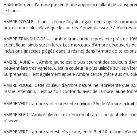
Habituellement, l'ambre présente une apparence allant de transparent
le blanc.
AMBRE ROYALE – blanc L’ambre Royale, également appelé communément 
prix est donc plus élevé que les autres. Souvent associé à d’autres c
AMBRE TRANSLUCIDE – L'ambre translucide représente près de 10% des
scientifique: pinus succinifera). Les morceaux d’Ambre découverts de c
inclusions (insectes piégés dans la résine) dans l’Ambre de ce coloris
AMBRE JAUNE – L’Ambre jaune est le plus courant des couleurs d’Amb
peuvent être très variées. C’est la couleur la plus utilisée sur les vêt
Surprenants, il est également appelé Ambre cerise grâce aux multiples to
AMBRE ROUGE Cette couleur d’Ambre naturel ne représente que 0.5% des
résine. Attention, il est parfois confondu avec de l’ambre jaune fonc
AMBRE VERT L’ambre vert représente environ 2% de l’Ambre extrait. Il 
AMBRE BLEU L’Ambre bleu est extrêmement rare. Il ne peut être trouvé
réserves.
AMBRE VERT L’ambre vertest très jeune, entre 5 et 10 millions d’anné