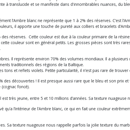
e à translucide et se manifeste dans d'innombrables nuances, du bleu au
l’Ambre blanc ne représente que 1 à 2% des réserves. C’est l’Ambre 
ouleurs, il apporte une touche de pureté aux colliers et bracelets d’Amb
 réserves. Cette couleur est due à la couleur primaire de la résine 
ette couleur sont en général petits. Les grosses pièces sont très rares 
.
res. Il représente environ 70% des volumes mondiaux. Il a plusieurs 
ements traditionnels des régions de la Baltique.
ns et reflets violets. Petite particularité, il n’est pas rare de trouver 
 découvertes ! Il est presque aussi rare que le bleu et son prix et trè
é (cognac foncé).
est très jeune, entre 5 et 10 millions d’années. Sa texture nuageuse no
 qu’a l’intérieur de l’Ambre blanc, ce qui en fait une couleur extrême
es. Sa texture nuageuse nous rappelle parfois la jolie texture du marb