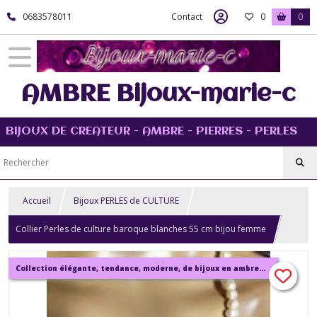
0683578011
Contact
0
0
AMBRE Bijoux-marie-c
BIJOUX DE CREATEUR - AMBRE - PIERRES - PERLES
Accueil
Bijoux PERLES de CULTURE
Collier Perles de culture baroque blanches 55 cm bijou femme
Collection élégante, tendance, moderne, de bijoux en ambre, pierre, perles.