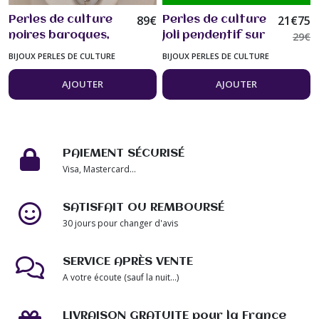
89
€
21
€
75
Perles de culture
Perles de culture
noires baroques,
joli pendentif sur
29
€
pendentif pierre de
collier chaîne
BIJOUX PERLES DE CULTURE
BIJOUX PERLES DE CULTURE
lune fermoir feuille
Argent 925
à la base 47 cm
plaqué bijou
AJOUTER
AJOUTER
Bijou femme.
femme
PAIEMENT SÉCURISÉ
Visa, Mastercard...
SATISFAIT OU REMBOURSÉ
30 jours pour changer d'avis
SERVICE APRÈS VENTE
A votre écoute (sauf la nuit...)
LIVRAISON GRATUITE pour la France