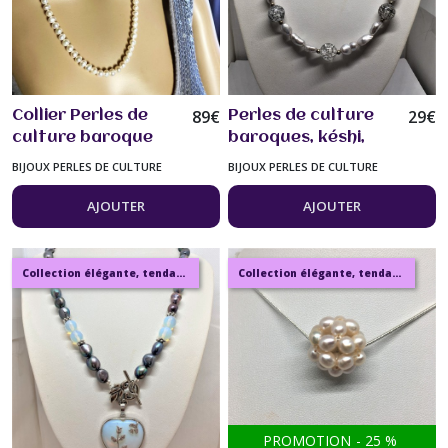
89
€
29
€
Collier Perles de
Perles de culture
culture baroque
baroques, késhi,
blanches 59 cm
Collier 50/55 cm
BIJOUX PERLES DE CULTURE
BIJOUX PERLES DE CULTURE
bijou femme
perles de culture
gris clair et jolies
AJOUTER
AJOUTER
perles givrées bijou
femme
Collection élégante, tendance, moderne, de bijoux en ambre, pierre, perles.
Collection élégante, tendance, moderne, de bijoux en ambre, pierre, perles.
PROMOTION
-
25
%