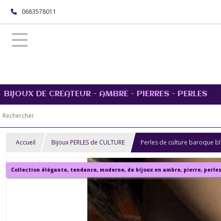
0683578011
BIJOUX DE CREATEUR - AMBRE - PIERRES - PERLES
Accueil
Bijoux PERLES de CULTURE
Perles de culture baroque b
Collection élégante, tendance, moderne, de bijoux en ambre, pierre, perles