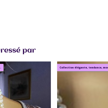
éressé par
.
Collection élégante, tendance, mode