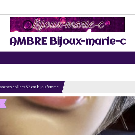
AMBRE Bijoux-marie-c
lanches colliers 52 cm bijou femme
.